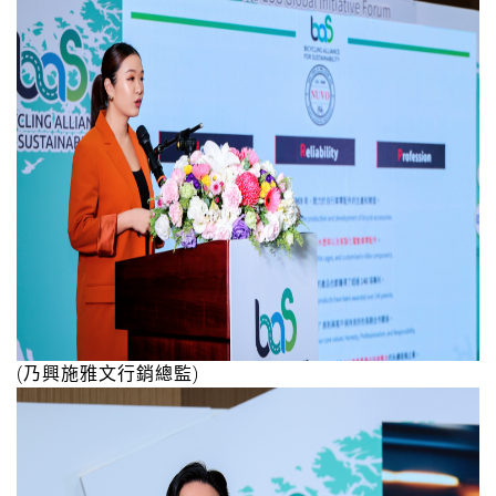
(乃興施雅文行銷總監)