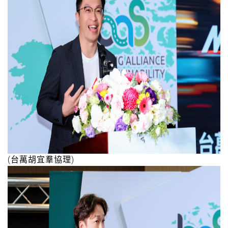
(台萬胡宜羣協理)