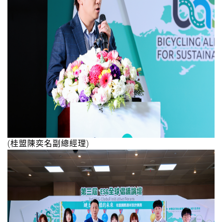
(桂盟陳奕名副總經理)